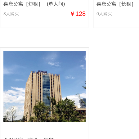
喜唐公寓［短租］ (单人间)
喜唐公寓［长租］ 
￥128
3人购买
0人购买