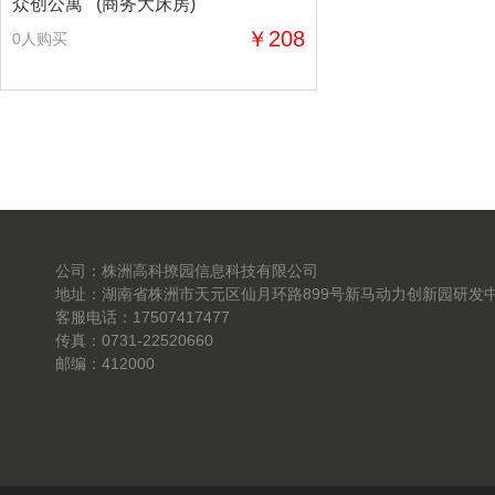
众创公寓 (商务大床房)
￥208
0人购买
公司：株洲高科撩园信息科技有限公司
地址：湖南省株洲市天元区仙月环路899号新马动力创新园研发中
客服电话：17507417477
传真：0731-22520660
邮编：412000