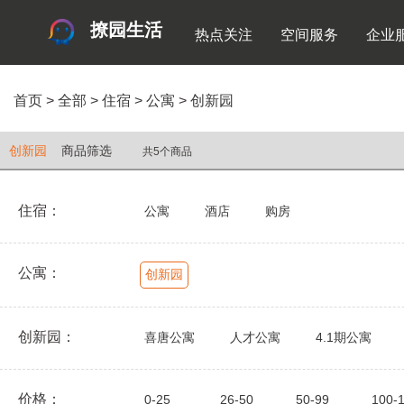
撩园生活
热点关注
空间服务
企业
首页
>
全部
>
住宿
>
公寓
>
创新园
创新园
商品筛选
共5个商品
住宿：
公寓
酒店
购房
公寓：
创新园
创新园：
喜唐公寓
人才公寓
4.1期公寓
价格：
0-25
26-50
50-99
100-