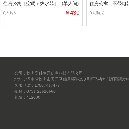
住房公寓［空调＋热水器］ (单人间)
住房公寓［不带电器
￥430
0人购买
0人购买
公司：株洲高科撩园信息科技有限公司
地址：湖南省株洲市天元区仙月环路899号新马动力创新园研发中
客服电话：17507417477
传真：0731-22520660
邮编：412000