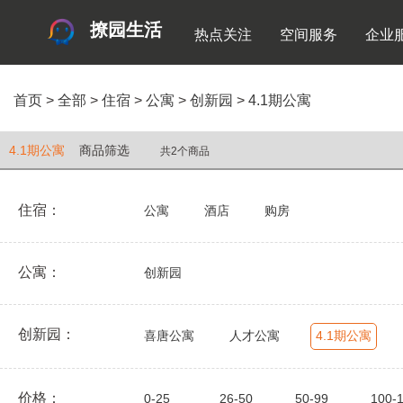
撩园生活
热点关注
空间服务
企业
首页
>
全部
>
住宿
>
公寓
>
创新园
>
4.1期公寓
4.1期公寓
商品筛选
共2个商品
住宿：
公寓
酒店
购房
公寓：
创新园
创新园：
喜唐公寓
人才公寓
4.1期公寓
价格：
0-25
26-50
50-99
100-