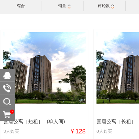
综合
销量
评论数
0
喜唐公寓［短租］ (单人间)
喜唐公寓［长租］ 
￥128
3人购买
0人购买