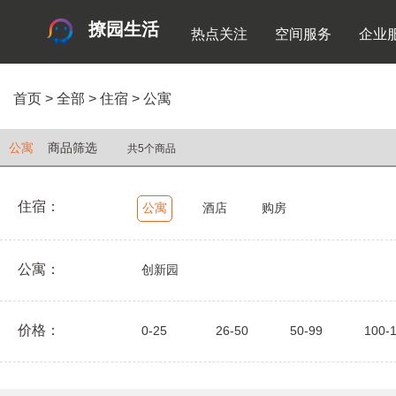
撩园生活
热点关注
空间服务
企业
首页
>
全部
>
住宿
>
公寓
公寓
商品筛选
共5个商品
住宿：
公寓
酒店
购房
公寓：
创新园
价格：
0-25
26-50
50-99
100-