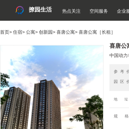
撩园生活
热点关注
空间服务
企业
首页
>
住宿
>
公寓
>
创新园
>
喜唐公寓
>
喜唐公寓［长租］
喜唐公
中国动力
参 考 
园 区 
地 址
规 格