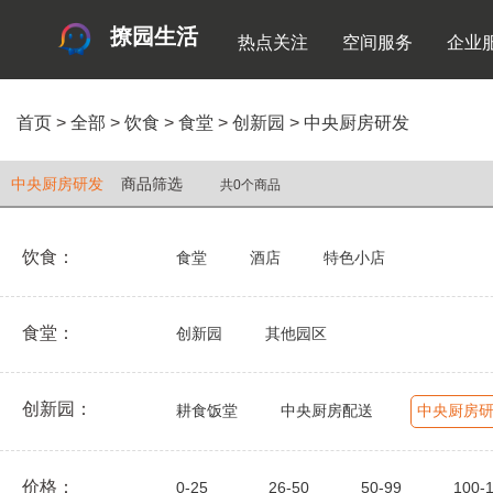
撩园生活
热点关注
空间服务
企业
首页
>
全部
>
饮食
>
食堂
>
创新园
>
中央厨房研发
中央厨房研发
商品筛选
共0个商品
饮食：
食堂
酒店
特色小店
食堂：
创新园
其他园区
创新园：
耕食饭堂
中央厨房配送
中央厨房
价格：
0-25
26-50
50-99
100-