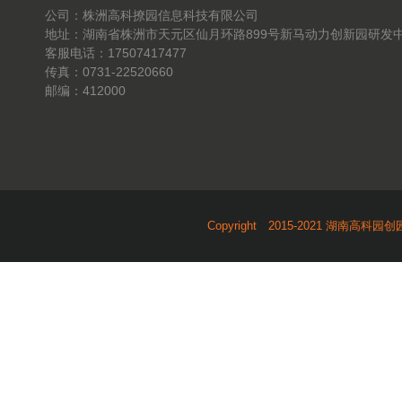
公司：株洲高科撩园信息科技有限公司
地址：湖南省株洲市天元区仙月环路899号新马动力创新园研发中
客服电话：17507417477
传真：0731-22520660
邮编：412000
Copyright 2015-2021 湖南