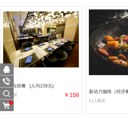
豪宜自助餐 (人均158元)
新动力咖啡［经济餐］
￥158
0人购买
11人购买
0