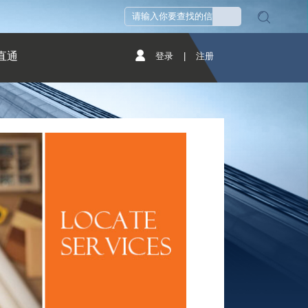
直通
登录
|
注册
首页
物业服务
入驻服务
>
>