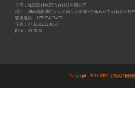
公司：株洲高科撩园信息科技有限公司
地址：湖南省株洲市天元区仙月环路899号新马动力创新园研发中
客服电话：17507417477
传真：0731-22520660
邮编：412000
Copyright 2015-2021 湖南