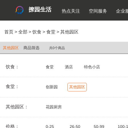
撩园生活
热点关注
空间服务
企业
首页
>
全部
>
饮食
>
食堂
>
其他园区
其他园区
商品筛选
共0个商品
饮食：
食堂
酒店
特色小店
食堂：
创新园
其他园区
其他园区：
花园厨房
价格：
0-25
26-50
50-99
100-