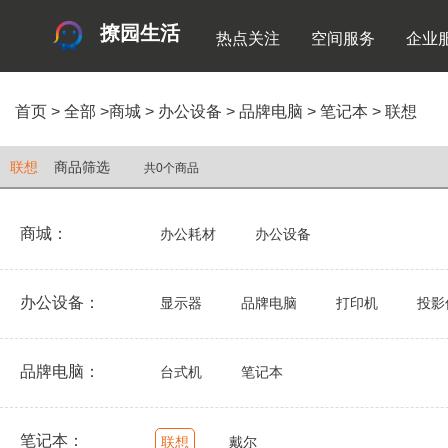
撩园生活
热点关注
空间服务
企业
首页
>
全部
>
商城
>
办公设备
>
品牌电脑
>
笔记本
>
联想
联想
商品筛选
共0个商品
商城：
办公耗材
办公设备
办公设备：
显示器
品牌电脑
打印机
投影
品牌电脑：
台式机
笔记本
笔记本：
联想
戴尔