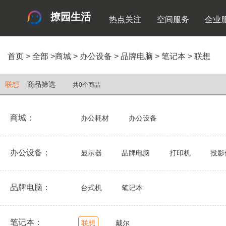
撩园生活
热点关注
空间服务
企业
首页
>
全部
>
商城
>
办公设备
>
品牌电脑
>
笔记本
>
联想
联想
商品筛选
共0个商品
商城：
办公耗材
办公设备
办公设备：
显示器
品牌电脑
打印机
投影
品牌电脑：
台式机
笔记本
笔记本：
联想
戴尔