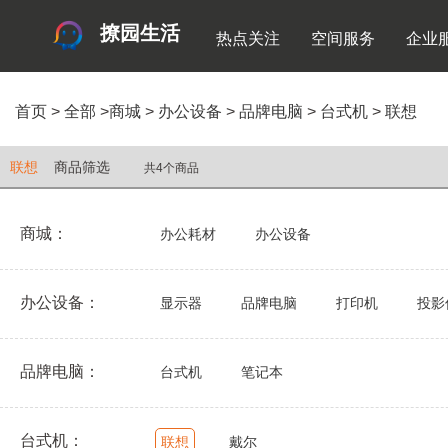
撩园生活
热点关注
空间服务
企业
首页
>
全部
>
商城
>
办公设备
>
品牌电脑
>
台式机
>
联想
联想
商品筛选
共4个商品
商城：
办公耗材
办公设备
办公设备：
显示器
品牌电脑
打印机
投影
品牌电脑：
台式机
笔记本
台式机：
联想
戴尔