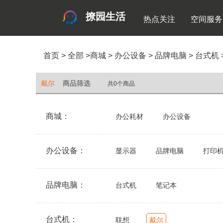
撩园生活
热点关注
空间服务
首页
>
全部
>
商城
>
办公设备
>
品牌电脑
>
台式机
戴尔
商品筛选
共0个商品
商城：
办公耗材
办公设备
办公设备：
显示器
品牌电脑
打印
品牌电脑：
台式机
笔记本
台式机：
联想
戴尔