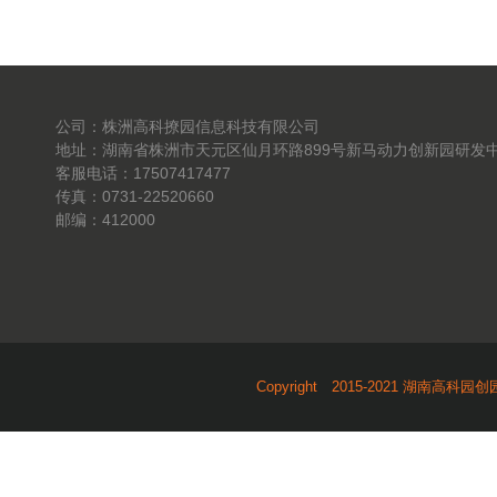
公司：株洲高科撩园信息科技有限公司
地址：湖南省株洲市天元区仙月环路899号新马动力创新园研发中
客服电话：17507417477
传真：0731-22520660
邮编：412000
Copyright 2015-2021 湖南