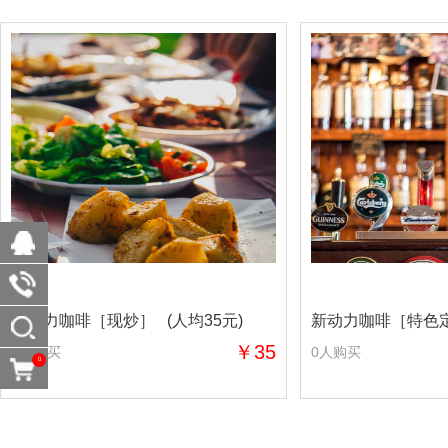
新动力咖啡［现炒］ (人均35元)
新动力咖啡［特色定制
￥35
2人购买
0人购买
0