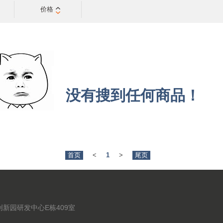
价格
没有搜到任何商品！
首页
<
1
>
尾页
新园研发中心E栋409室