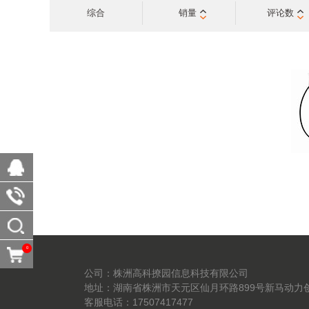
综合
销量
评论数
0
公司：株洲高科撩园信息科技有限公司
地址：湖南省株洲市天元区仙月环路899号新马动力创
客服电话：17507417477