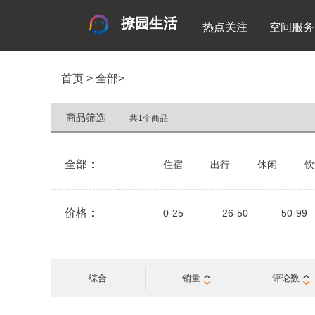
撩园生活
热点关注
空间服务
首页
>
全部
>
商品筛选
共1个商品
全部：
住宿
出行
休闲
饮
价格：
0-25
26-50
50-99
综合
销量
评论数