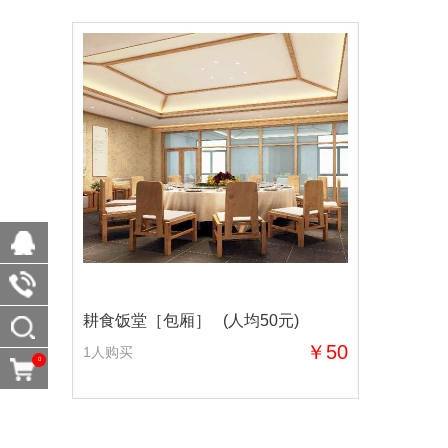
耕食饭堂［包厢］ (人均50元)
￥50
1人购买
0