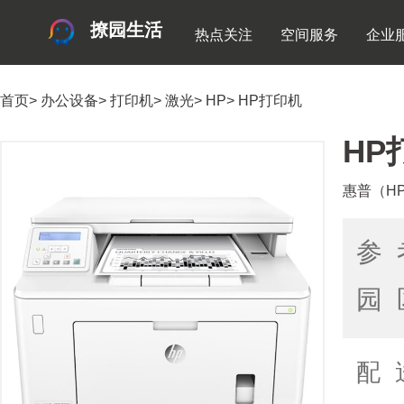
撩园生活
热点关注
空间服务
企业
首页
>
办公设备
>
打印机
>
激光
>
HP
>
HP打印机
HP
惠普（H
参 
园 
配 