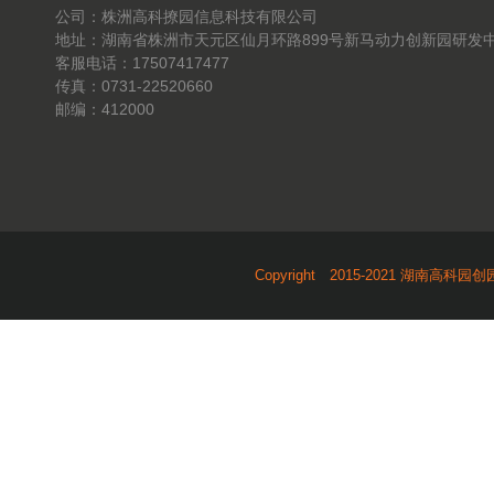
公司：株洲高科撩园信息科技有限公司
地址：湖南省株洲市天元区仙月环路899号新马动力创新园研发中
客服电话：17507417477
传真：0731-22520660
邮编：412000
Copyright 2015-2021 湖南