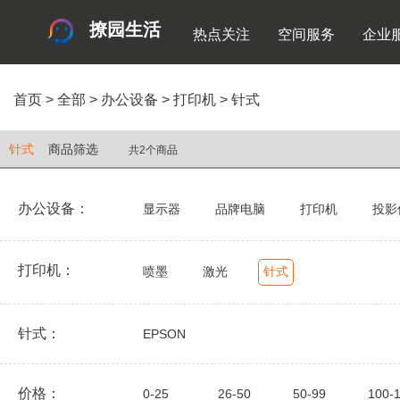
撩园生活
热点关注
空间服务
企业
首页
>
全部
>
办公设备
>
打印机
>
针式
针式
商品筛选
共2个商品
办公设备：
显示器
品牌电脑
打印机
投影
打印机：
喷墨
激光
针式
针式：
EPSON
价格：
0-25
26-50
50-99
100-