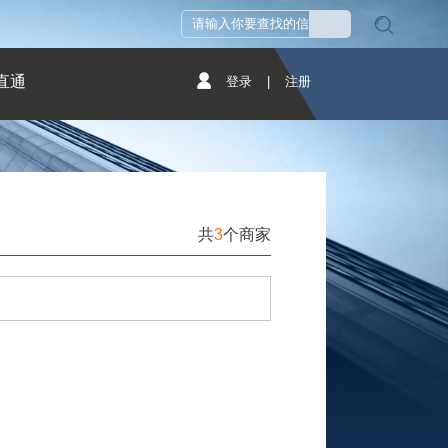
直通
登录
|
注册
共
3
个商家
务