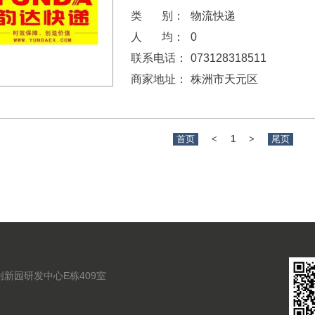
类 别：
物流快递
人 均：
0
联系电话：
073128318511
商家地址：
株洲市天元区
首页
<
1
>
尾页
新园研发中心E栋409室