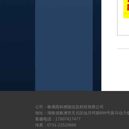
公司：株洲高科撩园信息科技有限公司
地址：湖南省株洲市天元区仙月环路899号新马动力创
客服电话：17507417477
传真：0731-22520660