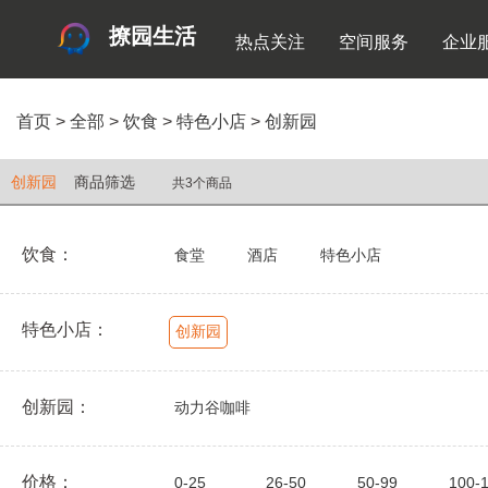
撩园生活
热点关注
空间服务
企业
首页
>
全部
>
饮食
>
特色小店
>
创新园
创新园
商品筛选
共3个商品
饮食：
食堂
酒店
特色小店
特色小店：
创新园
创新园：
动力谷咖啡
价格：
0-25
26-50
50-99
100-