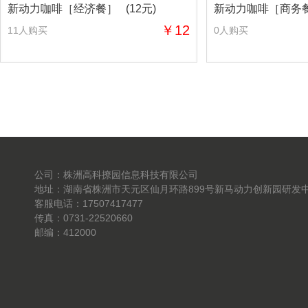
新动力咖啡［经济餐］ (12元)
新动力咖啡［商务餐］
￥12
11人购买
0人购买
公司：株洲高科撩园信息科技有限公司
地址：湖南省株洲市天元区仙月环路899号新马动力创新园研发中
客服电话：17507417477
传真：0731-22520660
邮编：412000