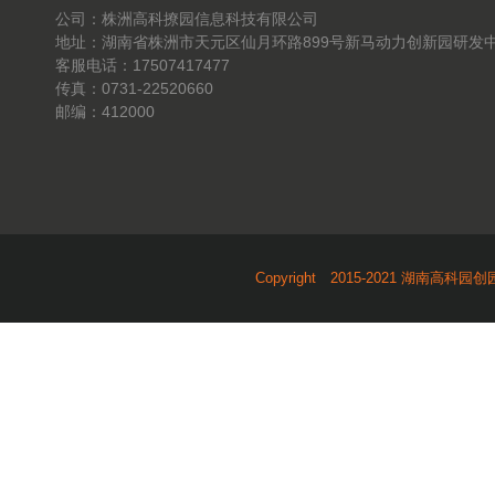
公司：株洲高科撩园信息科技有限公司
地址：湖南省株洲市天元区仙月环路899号新马动力创新园研发中
客服电话：17507417477
传真：0731-22520660
邮编：412000
Copyright 2015-2021 湖南