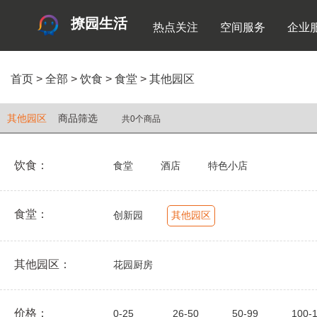
撩园生活
热点关注
空间服务
企业
首页
>
全部
>
饮食
>
食堂
>
其他园区
其他园区
商品筛选
共0个商品
饮食：
食堂
酒店
特色小店
食堂：
创新园
其他园区
其他园区：
花园厨房
价格：
0-25
26-50
50-99
100-