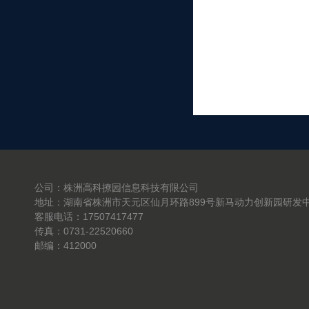
公司：株洲高科撩园信息科技有限公司
地址：湖南省株洲市天元区仙月环路899号新马动力创新园研发中
客服电话：17507417477
传真：0731-22520660
邮编：412000