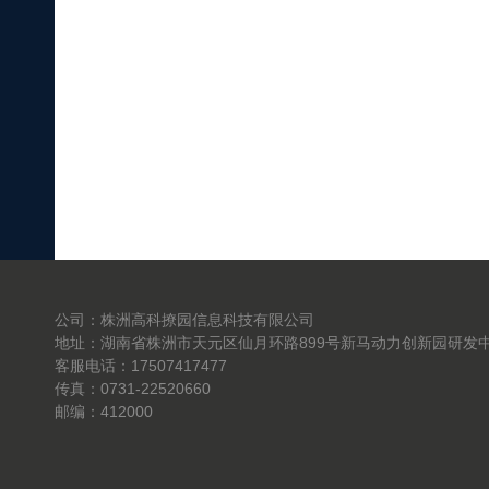
公司：株洲高科撩园信息科技有限公司
地址：湖南省株洲市天元区仙月环路899号新马动力创新园研发中
客服电话：17507417477
传真：0731-22520660
邮编：412000