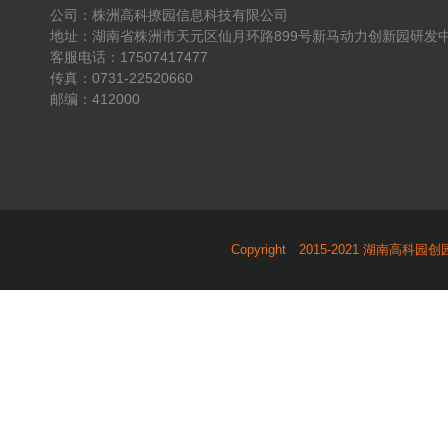
公司：株洲高科撩园信息科技有限公司
地址：湖南省株洲市天元区仙月环路899号新马动力创新园研发中
客服电话：17507417477
传真：0731-22520660
邮编：412000
Copyright 2015-2021 湖南