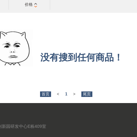
价格
没有搜到任何商品！
首页
<
1
>
尾页
新园研发中心E栋409室