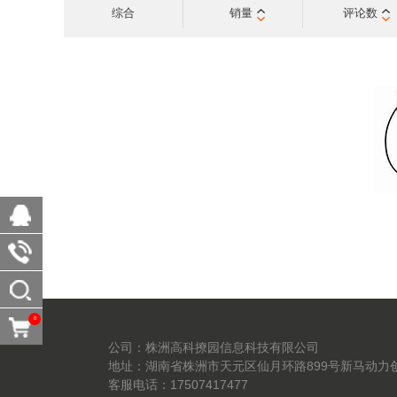
综合
销量
评论数
0
公司：株洲高科撩园信息科技有限公司
地址：湖南省株洲市天元区仙月环路899号新马动力创
客服电话：17507417477