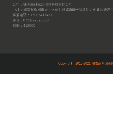
公司：株洲高科撩园信息科技有限公司
地址：湖南省株洲市天元区仙月环路899号新马动力创新园研发中
客服电话：17507417477
传真：0731-22520660
邮编：412000
Copyright 2015-2021 湖南