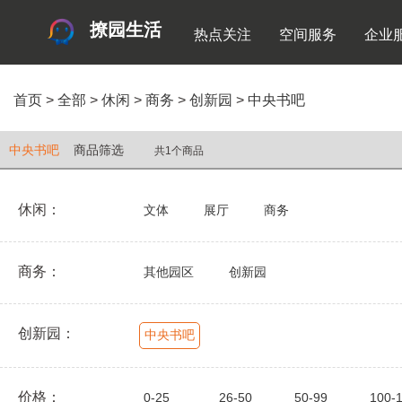
撩园生活
热点关注
空间服务
企业
首页
>
全部
>
休闲
>
商务
>
创新园
>
中央书吧
中央书吧
商品筛选
共1个商品
休闲：
文体
展厅
商务
商务：
其他园区
创新园
创新园：
中央书吧
价格：
0-25
26-50
50-99
100-