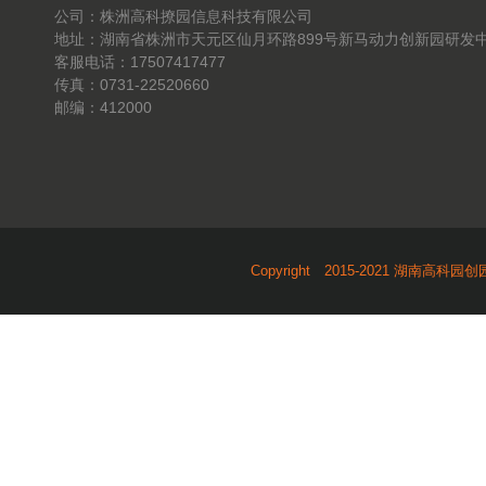
公司：株洲高科撩园信息科技有限公司
地址：湖南省株洲市天元区仙月环路899号新马动力创新园研发中
客服电话：17507417477
传真：0731-22520660
邮编：412000
Copyright 2015-2021 湖南