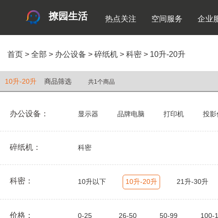
撩园生活
热点关注
空间服务
企业
首页
>
全部
>
办公设备
>
碎纸机
>
科密
>
10升-20升
10升-20升
商品筛选
共1个商品
办公设备：
显示器
品牌电脑
打印机
投影
碎纸机：
科密
科密：
10升以下
10升-20升
21升-30升
价格：
0-25
26-50
50-99
100-