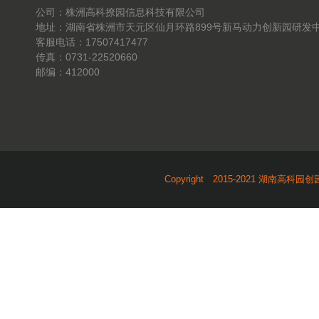
公司：株洲高科撩园信息科技有限公司
地址：湖南省株洲市天元区仙月环路899号新马动力创新园研发中
客服电话：17507417477
传真：0731-22520660
邮编：412000
Copyright 2015-2021 湖南